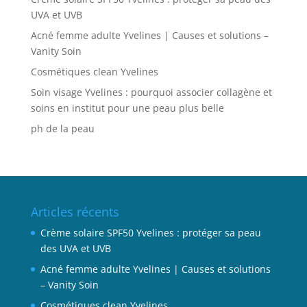
UVA et UVB
Acné femme adulte Yvelines | Causes et solutions –
Vanity Soin
Cosmétiques clean Yvelines
Soin visage Yvelines : pourquoi associer collagène et
soins en institut pour une peau plus belle
ph de la peau
Articles récents
Crème solaire SPF50 Yvelines : protéger sa peau
des UVA et UVB
Acné femme adulte Yvelines | Causes et solutions
– Vanity Soin
Cosmétiques clean Yvelines