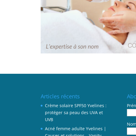
Articles récents
Abo
Crème solaire SPF50 Yvelines :
Pré
protéger sa peau des UVA et
UVB
No
Acné femme adulte Yvelines |
Causes et solutions – Vanity