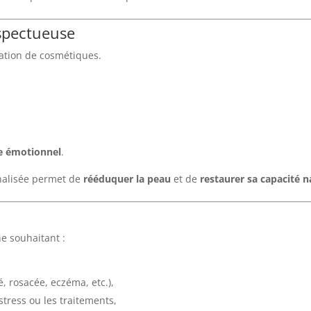
espectueuse
cation de cosmétiques.
re émotionnel
.
nalisée permet de
rééduquer la peau
et de
restaurer sa capacité n
e souhaitant :
, rosacée, eczéma, etc.),
stress ou les traitements,