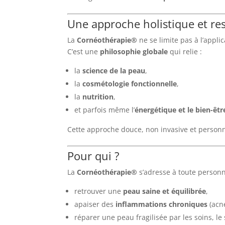
Une approche holistique et r
La
Cornéothérapie®
ne se limite pas à l’appli
C’est une
philosophie globale
qui relie :
la
science de la peau
,
la
cosmétologie fonctionnelle
,
la
nutrition
,
et parfois même l’
énergétique et le bien-êt
Cette approche douce, non invasive et person
Pour qui ?
La
Cornéothérapie®
s’adresse à toute personn
retrouver une
peau saine et équilibrée
,
apaiser des
inflammations chroniques
(acné
réparer une peau fragilisée par les soins, le 