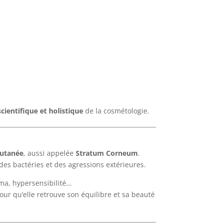
scientifique et holistique
de la cosmétologie.
cutanée
, aussi appelée
Stratum Corneum
.
des bactéries et des agressions extérieures.
éma, hypersensibilité…
ur qu’elle retrouve son équilibre et sa beauté