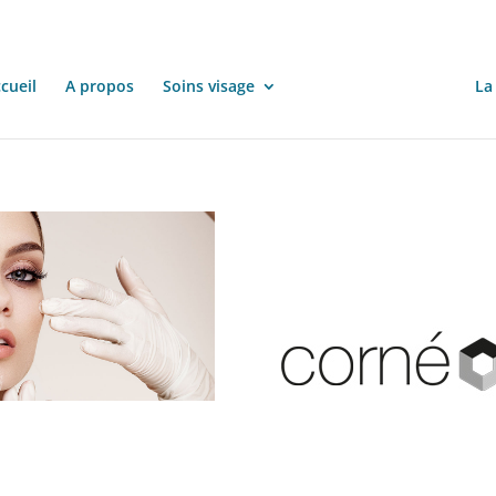
cueil
A propos
Soins visage
Cornéothérapeute
La