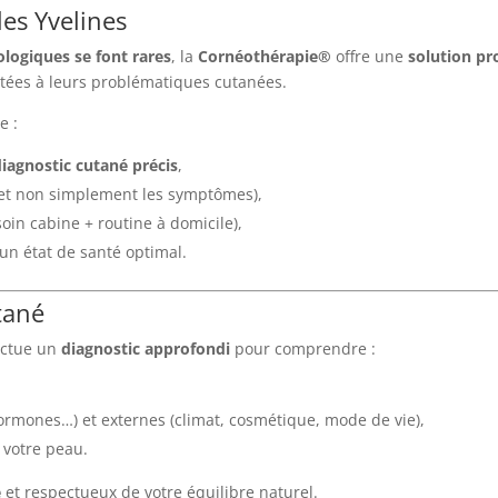
es Yvelines
logiques se font rares
, la
Cornéothérapie®
offre une
solution pr
ptées à leurs problématiques cutanées.
e :
diagnostic cutané précis
,
(et non simplement les symptômes),
soin cabine + routine à domicile),
un état de santé optimal.
tané
fectue un
diagnostic approfondi
pour comprendre :
 hormones…) et externes (climat, cosmétique, mode de vie),
t votre peau.
e
et respectueux de votre équilibre naturel.