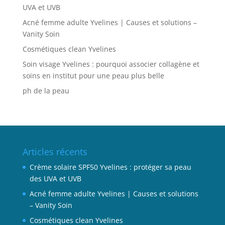
UVA et UVB
Acné femme adulte Yvelines | Causes et solutions –
Vanity Soin
Cosmétiques clean Yvelines
Soin visage Yvelines : pourquoi associer collagène et
soins en institut pour une peau plus belle
ph de la peau
Articles récents
Crème solaire SPF50 Yvelines : protéger sa peau
des UVA et UVB
Acné femme adulte Yvelines | Causes et solutions
– Vanity Soin
Cosmétiques clean Yvelines