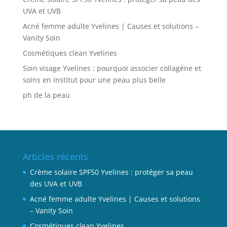
UVA et UVB
Acné femme adulte Yvelines | Causes et solutions –
Vanity Soin
Cosmétiques clean Yvelines
Soin visage Yvelines : pourquoi associer collagène et
soins en institut pour une peau plus belle
ph de la peau
Articles récents
Crème solaire SPF50 Yvelines : protéger sa peau
des UVA et UVB
Acné femme adulte Yvelines | Causes et solutions
– Vanity Soin
Cosmétiques clean Yvelines