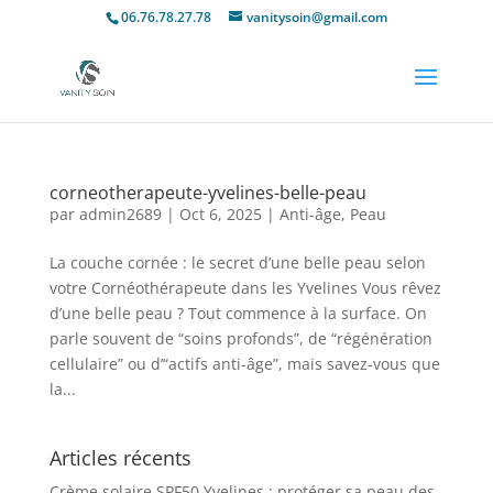
06.76.78.27.78
vanitysoin@gmail.com
corneotherapeute-yvelines-belle-peau
par
admin2689
|
Oct 6, 2025
|
Anti-âge
,
Peau
La couche cornée : le secret d’une belle peau selon
votre Cornéothérapeute dans les Yvelines Vous rêvez
d’une belle peau ? Tout commence à la surface. On
parle souvent de “soins profonds”, de “régénération
cellulaire” ou d’“actifs anti-âge”, mais savez-vous que
la...
Articles récents
Crème solaire SPF50 Yvelines : protéger sa peau des